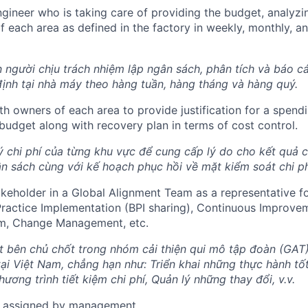
ngineer who is taking care of providing the budget, analyzi
f each area as defined in the factory in weekly, monthly, a
 người chịu trách nhiệm lập ngân sách, phân tích và báo cá
ịnh tại nhà máy theo hàng tuần, hàng tháng và hàng quý.
th owners of each area to provide justification for a spend
 budget along with recovery plan in terms of cost control.
ý chi phí của từng khu vực để cung cấp lý do cho kết quả c
n sách cùng với kế hoạch phục hồi về mặt kiểm soát chi ph
akeholder in a Global Alignment Team as a representative fo
Practice Implementation (BPI sharing), Continuous Improvem
m, Change Management, etc.
bên chủ chốt trong nhóm cải thiện qui mô tập đoàn (GAT) 
ại Việt Nam, chẳng hạn như: Triển khai những thực hành tốt 
Chương trình tiết kiệm chi phí, Quản lý những thay đổi, v.v.
k assigned by management.