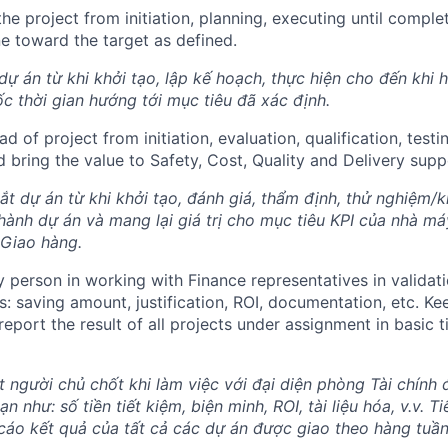
the project from initiation, planning, executing until compl
ne toward the target as defined.
dự án từ khi khởi tạo, lập kế hoạch, thực hiện cho đến khi 
c thời gian hướng tới mục tiêu đã xác định.
ad of project from initiation, evaluation, qualification, testi
 bring the value to Safety, Cost, Quality and Delivery supp
t dự án từ khi khởi tạo, đánh giá, thẩm định, thử nghiệm/k
hành dự án và mang lại giá trị cho mục tiêu KPI của nhà má
 Giao hàng.
y person in working with Finance representatives in validati
s: saving amount, justification, ROI, documentation, etc. Ke
 report the result of all projects under assignment in basic
người chủ chốt khi làm việc với đại diện phòng Tài chính đ
n như: số tiền tiết kiệm, biện minh, ROI, tài liệu hóa, v.v. Ti
cáo kết quả của tất cả các dự án được giao theo hàng tuần,