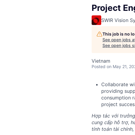
Project En
SWIR Vision S
This job is no 
See open jobs a
See open jobs si
Vietnam
Posted
on May 21, 20
Collaborate wi
providing suppo
consumption rat
project succes
Hợp tác với trưởng
cung cấp hỗ trợ, h
tính toán tài chính