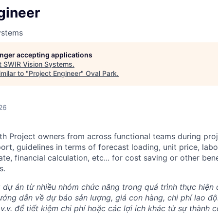
gineer
ystems
longer accepting applications
t
SWIR Vision Systems
.
milar to "
Project Engineer
"
Oval Park
.
26
th Project owners from across functional teams during pro
rt, guidelines in terms of forecast loading, unit price, labo
e, financial calculation, etc... for cost saving or other ben
s.
 dự án từ nhiều nhóm chức năng trong quá trình thực hiện
ướng dẫn về dự báo sản lượng, giá con hàng, chi phí lao độn
, v.v. để tiết kiệm chi phí hoặc các lợi ích khác từ sự thành