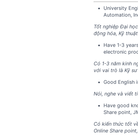
University Eng
Automation, In
Tốt nghiệp Đại học
động hóa, Kỹ thuậ
Have 1-3 years
electronic pro
Có 1-3 năm kinh ng
với vai trò là Kỹ s
Good English in
Nói, nghe và viết t
Have good know
Share point, JM
Có kiến ​​thức tốt
Online Share point,