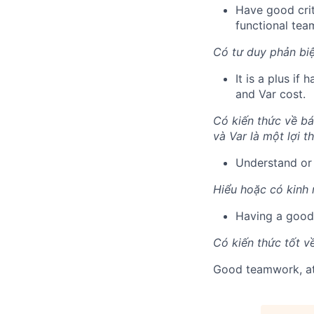
Have good crit
functional tea
Có tư duy phản biệ
It is a plus if
and Var cost.
Có kiến ​​thức về b
và Var là một lợi th
Understand or 
Hiểu hoặc có kinh n
Having a good
Có kiến ​​thức tốt
Good teamwork, att