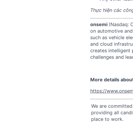
Thực hiện các công
onsemi
(Nasdaq: ON
on automotive and 
such as vehicle ele
and cloud infrastru
creates intelligen
challenges and lead
More details abou
https://www.onsem
We are committed t
providing all cand
place to work.