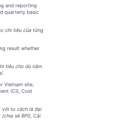
ng and reporting
nd quarterly basic
o chi tiêu của từng
ing result whether
hi tiêu cho dù nằm
í.
r Vietnam site,
ent (CI), Cost
với tư cách là đại
(chia sẻ BPI), Cải