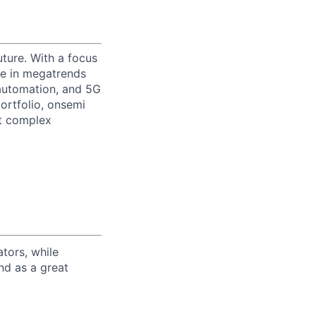
uture. With a focus
ge in megatrends
l automation, and 5G
portfolio, onsemi
st complex
tors, while
nd as a great