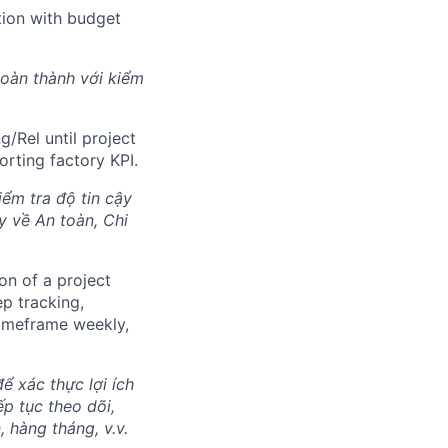
etion with budget
hoàn thành với kiểm
ng/Rel until project
orting factory KPI.
iểm tra độ tin cậy
y về An toàn, Chi
on of a project
ep tracking,
 timeframe weekly,
ể xác thực lợi ích
ếp tục theo dõi,
 hàng tháng, v.v.