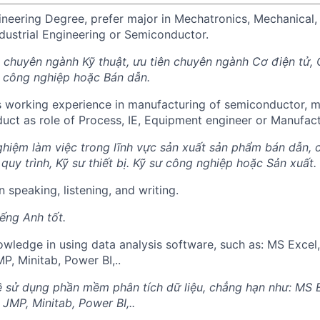
ineering Degree, prefer major in Mechatronics, Mechanical, 
dustrial Engineering or Semiconductor.
 chuyên ngành Kỹ thuật, ưu tiên chuyên ngành Cơ điện tử, C
t công nghiệp hoặc Bán dẫn.
 working experience in manufacturing of semiconductor, m
duct as role of Process, IE, Equipment engineer or Manufact
hiệm làm việc trong lĩnh vực sản xuất sản phẩm bán dẫn, c
ư quy trình, Kỹ sư thiết bị. Kỹ sư công nghiệp hoặc Sản xuất.
 speaking, listening, and writing.
iếng Anh tốt.
ledge in using data analysis software, such as: MS Excel,
P, Minitab, Power BI,..
 về sử dụng phần mềm phân tích dữ liệu, chẳng hạn như: MS E
 JMP, Minitab, Power BI,..