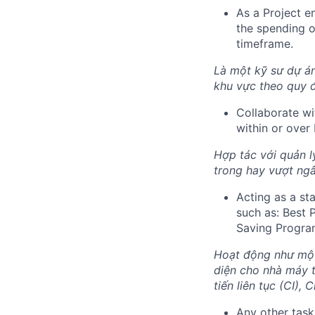
As a Project e
the spending o
timeframe.
Là một kỹ sư dự án
khu vực theo quy đ
Collaborate wi
within or over
Hợp tác với quản l
trong hay vượt ngâ
Acting as a st
such as: Best 
Saving Progra
Hoạt động như một 
diện cho nhà máy t
tiến liên tục (CI), 
Any other tas