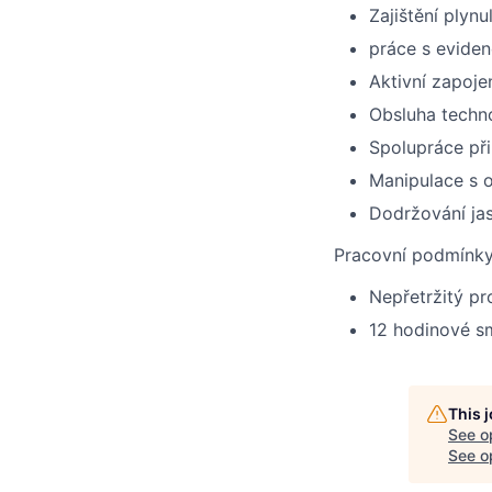
Zajištění ply
práce s evide
Aktivní zapoje
Obsluha techno
Spolupráce při 
Manipulace s 
Dodržování ja
Pracovní podmínk
Nepřetržitý p
12 hodinové s
This 
See o
See op