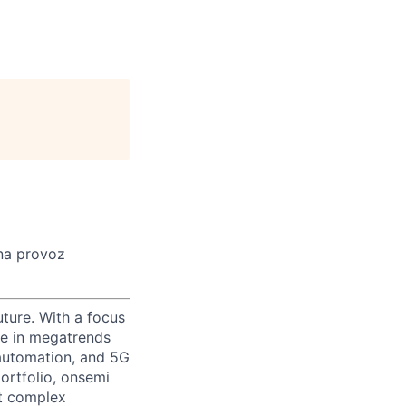
na provoz
uture. With a focus
ge in megatrends
l automation, and 5G
portfolio, onsemi
st complex