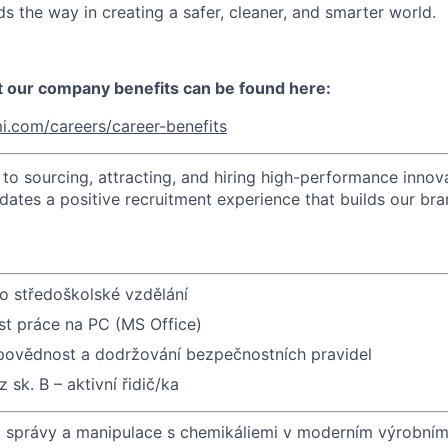
s the way in creating a safer, cleaner, and smarter world.
t our company benefits can be found here:
i.com/careers/career-benefits
o sourcing, attracting, and hiring high-performance innova
idates a positive recruitment experience that builds our bra
bo středoškolské vzdělání
st práce na PC (MS Office)
dpovědnost a dodržování bezpečnostních pravidel
 sk. B – aktivní řidič/ka
i správy a manipulace s chemikáliemi v moderním výrobním