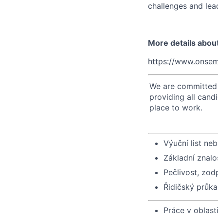
challenges and lead
More details abou
https://www.onsem
We are committed t
providing all cand
place to work.
Výuční list ne
Základní znalo
Pečlivost, zo
Řidičský průkaz
Práce v oblast