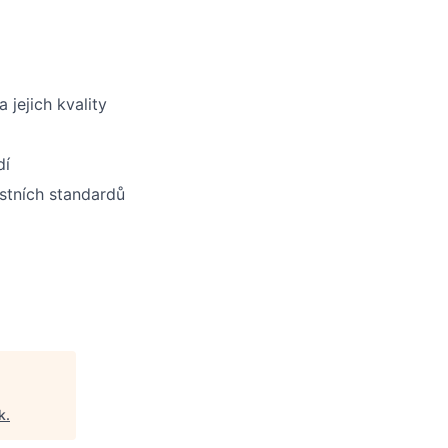
jejich kvality
dí
stních standardů
k
.