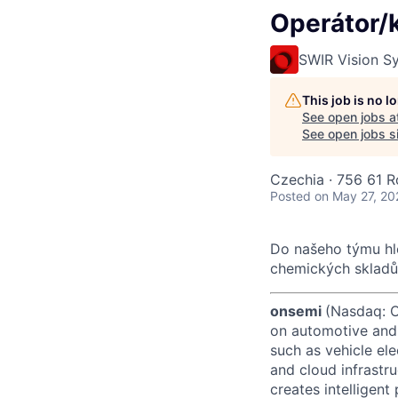
Operátor/
SWIR Vision S
This job is no 
See open jobs a
See open jobs si
Czechia · 756 61 
Posted
on May 27, 20
Do našeho týmu hl
chemických skladů 
onsemi
(Nasdaq: ON
on automotive and 
such as vehicle ele
and cloud infrastru
creates intelligen