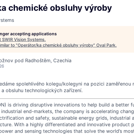
ka chemické obsluhy výroby
ystems
longer accepting applications
t
SWIR Vision Systems
.
milar to "
Operátor/ka chemické obsluhy výroby
"
Oval Park
.
Rožnov pod Radhoštěm, Czechia
26
edáme spolehlivého kolegu/kolegyni na pozici zaměřenou 
a obsluhu technologických zařízení.
) is driving disruptive innovations to help build a better f
industrial end-markets, the company is accelerating chan
ctrification and safety, sustainable energy grids, industria
cture. With a highly differentiated and innovative product 
t power and sensing technologies that solve the world’s mo