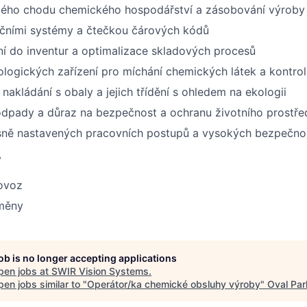
nulého chodu chemického hospodářství a zásobování výroby
nčními systémy a čtečkou čárových kódů
ní do inventur a optimalizace skladových procesů
logických zařízení pro míchání chemických látek a kontrola 
nakládání s obaly a jejich třídění s ohledem na ekologii
odpady a důraz na bezpečnost a ochranu životního prostře
sně nastavených pracovních postupů a vysokých bezpečno
y
rovoz
měny
job is no longer accepting applications
pen jobs at
SWIR Vision Systems
.
en jobs similar to "
Operátor/ka chemické obsluhy výroby
"
Oval Par